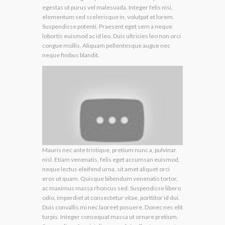
egestas ut purus vel malesuada. Integer felis nisi,
elementum sed scelerisque in, volutpat et lorem.
Suspendisse potenti. Praesent eget sem a neque
lobortis euismod ac id leo. Duis ultricies leo non orci
congue mollis. Aliquam pellentesque augue nec
neque finibus blandit.
Mauris nec ante tristique, pretium nunc a, pulvinar
nisl. Etiam venenatis, felis eget accumsan euismod,
neque lectus eleifend urna, sit amet aliquet orci
eros ut quam. Quisque bibendum venenatis tortor,
ac maximus massa rhoncus sed. Suspendisse libero
odio, imperdiet at consectetur vitae, porttitor id dui.
Duis convallis mi nec laoreet posuere. Donec nec elit
turpis. Integer consequat massa ut ornare pretium.