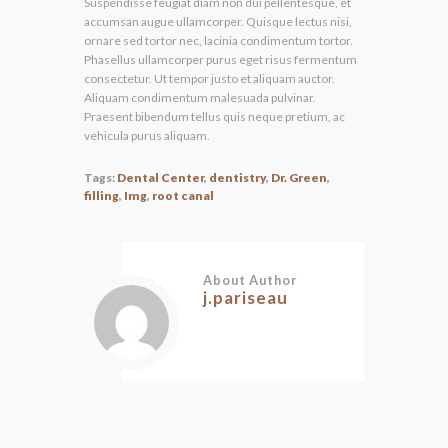
Suspendisse feugiat diam non dui pellentesque, et
accumsan augue ullamcorper. Quisque lectus nisi,
ornare sed tortor nec, lacinia condimentum tortor.
Phasellus ullamcorper purus eget risus fermentum
consectetur. Ut tempor justo et aliquam auctor.
Aliquam condimentum malesuada pulvinar.
Praesent bibendum tellus quis neque pretium, ac
vehicula purus aliquam.
Tags:
Dental Center
,
dentistry
,
Dr. Green
,
filling
,
Img
,
root canal
About Author
j.pariseau