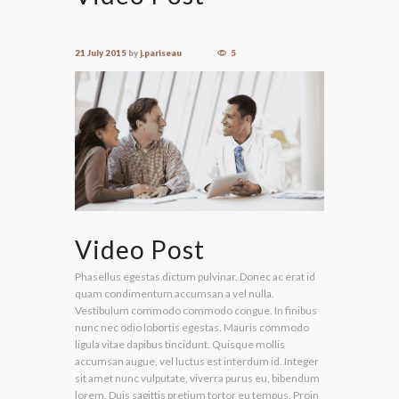
21 July 2015
by
j.pariseau
5
Video Post
Phasellus egestas dictum pulvinar. Donec ac erat id
quam condimentum accumsan a vel nulla.
Vestibulum commodo commodo congue. In finibus
nunc nec odio lobortis egestas. Mauris commodo
ligula vitae dapibus tincidunt. Quisque mollis
accumsan augue, vel luctus est interdum id. Integer
sit amet nunc vulputate, viverra purus eu, bibendum
lorem. Duis sagittis pretium tortor eu tempus. Proin