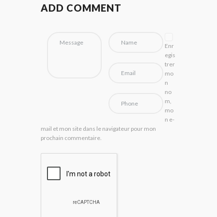
ADD COMMENT
Enr
egis
trer
mo
n
no
m,
mo
n e-
mail et mon site dans le navigateur pour mon
prochain commentaire.