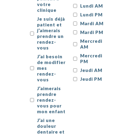
votre
Lundi AM
clinique
Lundi PM
Je suis déjà
Mardi AM
patient et
j’aimerais
Mardi PM
prendre un
Mercredi
rendez-
AM
vous
Mercredi
J’ai besoin
PM
de modifier
mes
Jeudi AM
rendez-
Jeudi PM
vous
J’aimerais
prendre
rendez-
vous pour
mon enfant
J’ai une
douleur
dentaire et