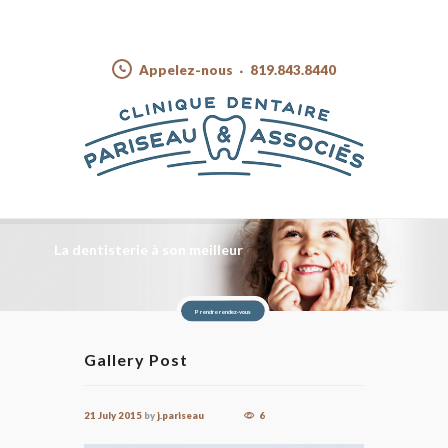
Appelez-nous
819.843.8440
La dentisterie à son meilleur
Prendre rendez-vous
Gallery Post
21 July 2015
by
j.pariseau
6