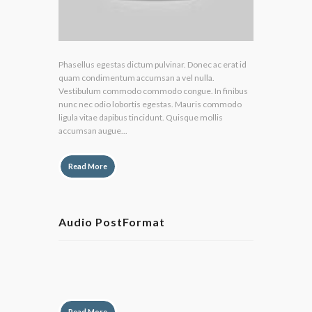
Phasellus egestas dictum pulvinar. Donec ac erat id
quam condimentum accumsan a vel nulla.
Vestibulum commodo commodo congue. In finibus
nunc nec odio lobortis egestas. Mauris commodo
ligula vitae dapibus tincidunt. Quisque mollis
accumsan augue...
Read More
Audio PostFormat
by
Lily Hunter
Read More