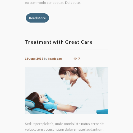
ea commodo consequat. Duis aute...
Read More
Treatment with Great Care
19 June 2015
by
j.pariseau
7
Sed ut perspiciatis, unde omnis iste natus error sit
voluptatem accusantium doloremque laudantium,