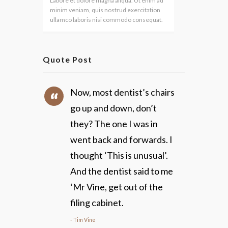
Labore et dolore magna aliqua. Ut enim ad
minim veniam, quis nostrud exercitation
ullamco laboris nisi commodo consequat.
Quote Post
Now, most dentist’s chairs
go up and down, don’t
they? The one I was in
went back and forwards. I
thought ‘This is unusual’.
And the dentist said to me
‘Mr Vine, get out of the
filing cabinet.
Tim Vine