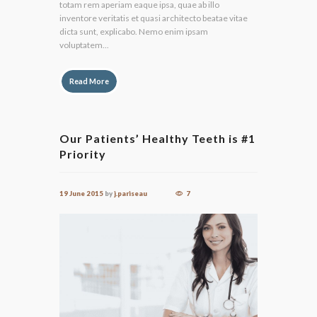
totam rem aperiam eaque ipsa, quae ab illo
inventore veritatis et quasi architecto beatae vitae
dicta sunt, explicabo. Nemo enim ipsam
voluptatem...
Read More
Our Patients’ Healthy Teeth is #1
Priority
19 June 2015
by
j.pariseau
7