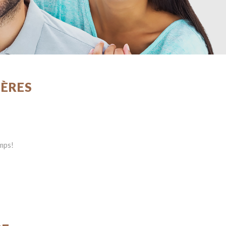
IÈRES
emps!