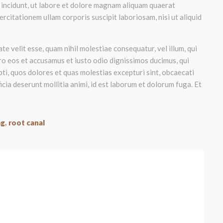
 incidunt, ut labore et dolore magnam aliquam quaerat
citationem ullam corporis suscipit laboriosam, nisi ut aliquid
te velit esse, quam nihil molestiae consequatur, vel illum, qui
ro eos et accusamus et iusto odio dignissimos ducimus, qui
ti, quos dolores et quas molestias excepturi sint, obcaecati
ficia deserunt mollitia animi, id est laborum et dolorum fuga. Et
mg
,
root canal