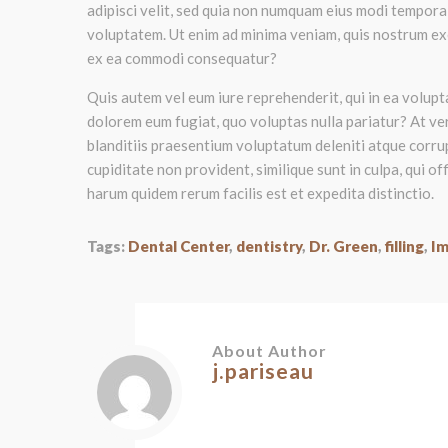
adipisci velit, sed quia non numquam eius modi tempora
voluptatem. Ut enim ad minima veniam, quis nostrum exer
ex ea commodi consequatur?
Quis autem vel eum iure reprehenderit, qui in ea volupta
dolorem eum fugiat, quo voluptas nulla pariatur? At ve
blanditiis praesentium voluptatum deleniti atque corrup
cupiditate non provident, similique sunt in culpa, qui of
harum quidem rerum facilis est et expedita distinctio.
Tags:
Dental Center
,
dentistry
,
Dr. Green
,
filling
,
I
About Author
j.pariseau