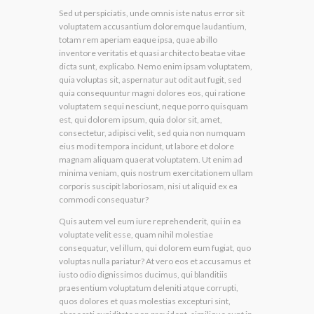
Sed ut perspiciatis, unde omnis iste natus error sit
voluptatem accusantium doloremque laudantium,
totam rem aperiam eaque ipsa, quae ab illo
inventore veritatis et quasi architecto beatae vitae
dicta sunt, explicabo. Nemo enim ipsam voluptatem,
quia voluptas sit, aspernatur aut odit aut fugit, sed
quia consequuntur magni dolores eos, qui ratione
voluptatem sequi nesciunt, neque porro quisquam
est, qui dolorem ipsum, quia dolor sit, amet,
consectetur, adipisci velit, sed quia non numquam
eius modi tempora incidunt, ut labore et dolore
magnam aliquam quaerat voluptatem. Ut enim ad
minima veniam, quis nostrum exercitationem ullam
corporis suscipit laboriosam, nisi ut aliquid ex ea
commodi consequatur?
Quis autem vel eum iure reprehenderit, qui in ea
voluptate velit esse, quam nihil molestiae
consequatur, vel illum, qui dolorem eum fugiat, quo
voluptas nulla pariatur? At vero eos et accusamus et
iusto odio dignissimos ducimus, qui blanditiis
praesentium voluptatum deleniti atque corrupti,
quos dolores et quas molestias excepturi sint,