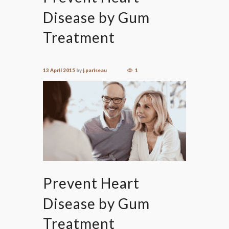
Disease by Gum
Treatment
13 April 2015
by
j.pariseau
1
Prevent Heart
Disease by Gum
Treatment