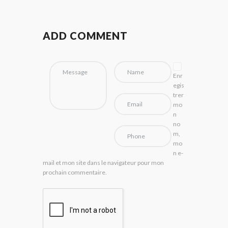
ADD COMMENT
Enr
egis
trer
mo
n
no
m,
mo
n e-
mail et mon site dans le navigateur pour mon
prochain commentaire.