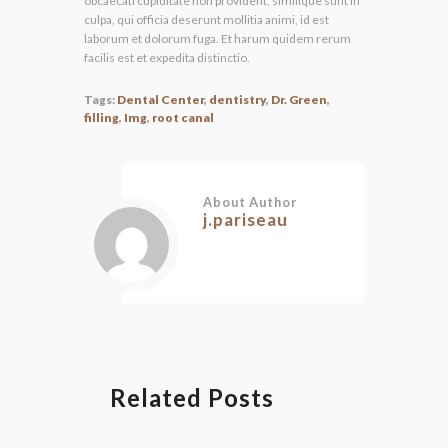
obcaecati cupiditate non provident, similique sunt in
culpa, qui officia deserunt mollitia animi, id est
laborum et dolorum fuga. Et harum quidem rerum
facilis est et expedita distinctio.
Tags:
Dental Center
,
dentistry
,
Dr. Green
,
filling
,
Img
,
root canal
About Author
j.pariseau
Related Posts