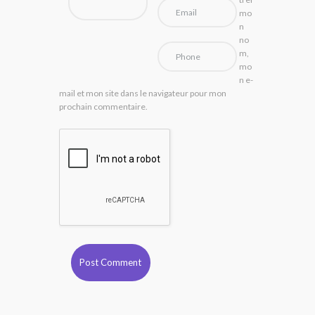
mo
n
no
m,
mo
n e-
mail et mon site dans le navigateur pour mon
prochain commentaire.