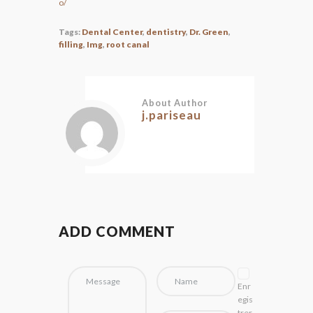
o/
Tags:
Dental Center
,
dentistry
,
Dr. Green
,
filling
,
Img
,
root canal
About Author
j.pariseau
ADD COMMENT
Enr
egis
trer