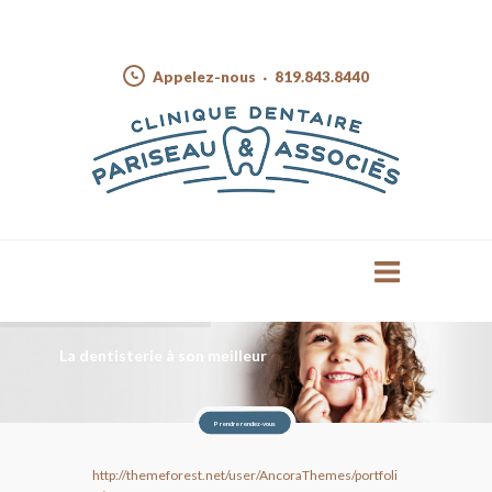
Appelez-nous
819.843.8440
La dentisterie à son meilleur
Prendre rendez-vous
http://themeforest.net/user/AncoraThemes/portfoli