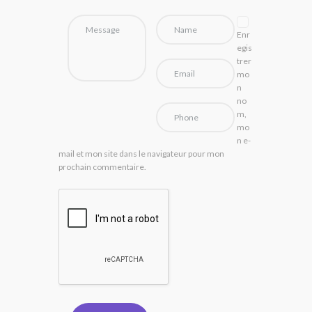
Enr
egis
trer
mo
n
no
m,
mo
n e-
mail et mon site dans le navigateur pour mon
prochain commentaire.