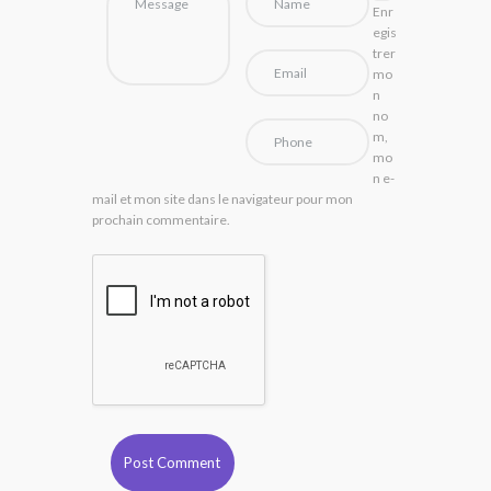
Enr
egis
trer
mo
n
no
m,
mo
n e-
mail et mon site dans le navigateur pour mon
prochain commentaire.