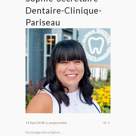
Dentaire-Clinique-
Pariseau
19 April 2018
by
projexmedia
1
No image description ...