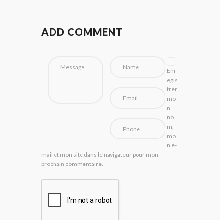
ADD COMMENT
Enr
egis
trer
mo
n
no
m,
mo
n e-
mail et mon site dans le navigateur pour mon
prochain commentaire.