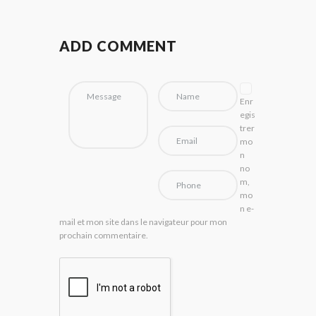
ADD COMMENT
Enr
egis
trer
mo
n
no
m,
mo
n e-
mail et mon site dans le navigateur pour mon
prochain commentaire.