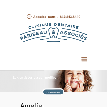
Appelez-nous
819.843.8440
La dentisterie à son meilleur
Prendre rendez-vous
Amelie-