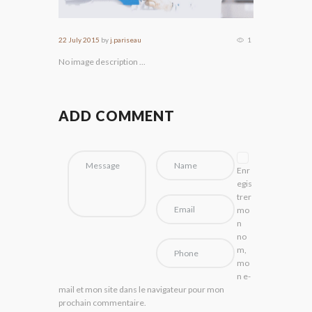
22 July 2015
by
j.pariseau
1
No image description ...
ADD COMMENT
Enr
egis
trer
mo
n
no
m,
mo
n e-
mail et mon site dans le navigateur pour mon
prochain commentaire.