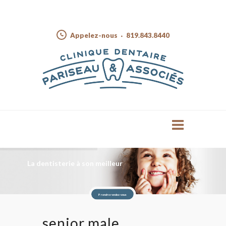
Appelez-nous
819.843.8440
La dentisterie à son meilleur
Prendre rendez-vous
senior male