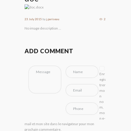
23 July 2015
by
j.pariseau
2
No image description ...
ADD COMMENT
Enr
egis
trer
mo
n
no
m,
mo
n e-
mail et mon site dans le navigateur pour mon
prochain commentaire.