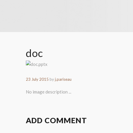
doc
23 July 2015
by
j.pariseau
No image description ...
ADD COMMENT