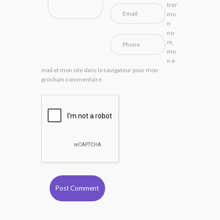
trer
mo
n
no
m,
mo
n e-
mail et mon site dans le navigateur pour mon
prochain commentaire.