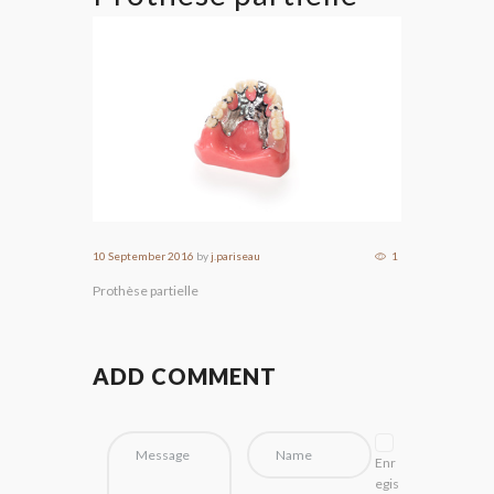
10 September 2016
by
j.pariseau
1
Prothèse partielle
ADD COMMENT
Enr
egis