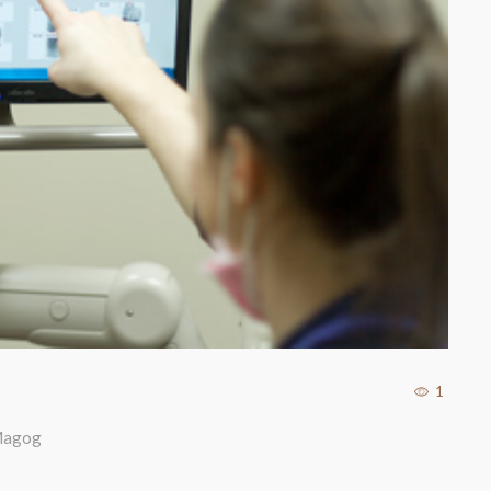
1
 Magog