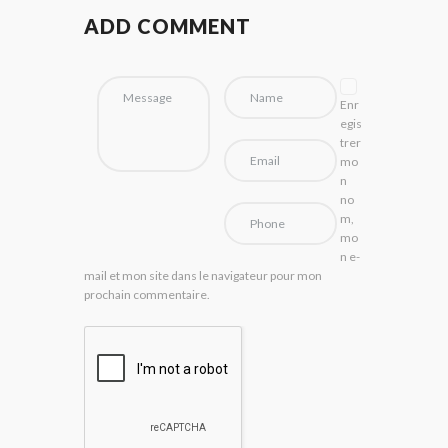
ADD COMMENT
Enr
egis
trer
mo
n
no
m,
mo
n e-
mail et mon site dans le navigateur pour mon
prochain commentaire.