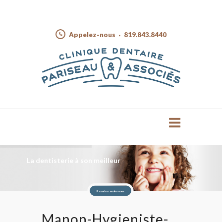
Appelez-nous
819.843.8440
La dentisterie à son meilleur
Prendre rendez-vous
Manon-Hygieniste-