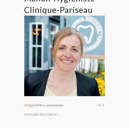
Clinique-Pariseau
23 April 2018
by
projexmedia
1
No image description ...