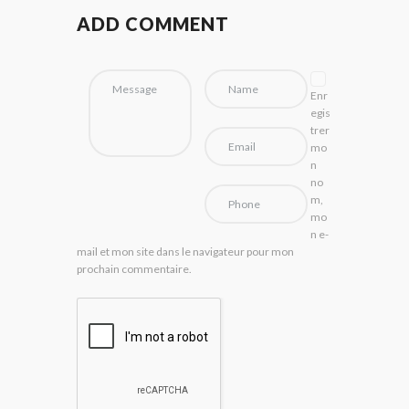
ADD COMMENT
Enr
egis
trer
mo
n
no
m,
mo
n e-
mail et mon site dans le navigateur pour mon
prochain commentaire.