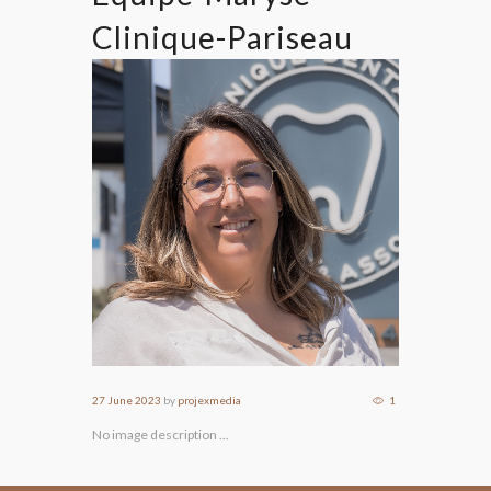
Clinique-Pariseau
27 June 2023
by
projexmedia
1
No image description ...