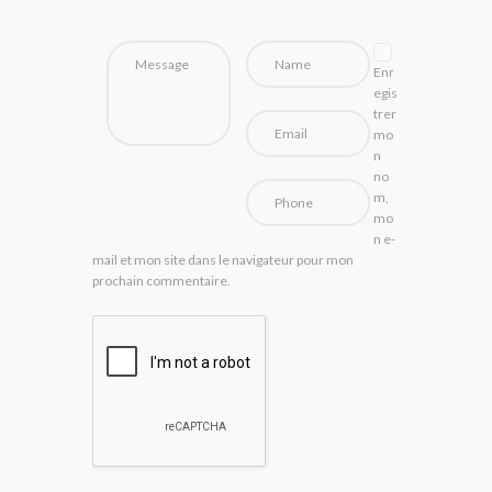
Enr
egis
trer
mo
n
no
m,
mo
n e-
mail et mon site dans le navigateur pour mon
prochain commentaire.