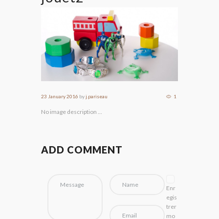
23 January 2016
by
j.pariseau
1
No image description ...
ADD COMMENT
Enr
egis
trer
mo