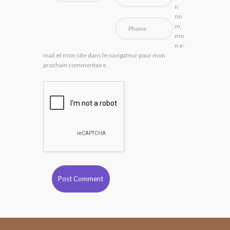
n
no
m,
mo
n e-
mail et mon site dans le navigateur pour mon
prochain commentaire.