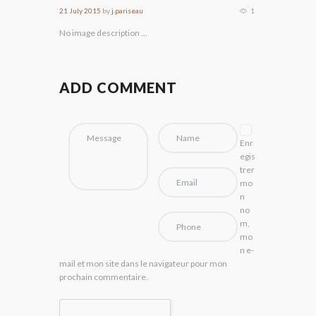
21 July 2015
by
j.pariseau
1
No image description ...
ADD COMMENT
Enr
egis
trer
mo
n
no
m,
mo
n e-
mail et mon site dans le navigateur pour mon
prochain commentaire.