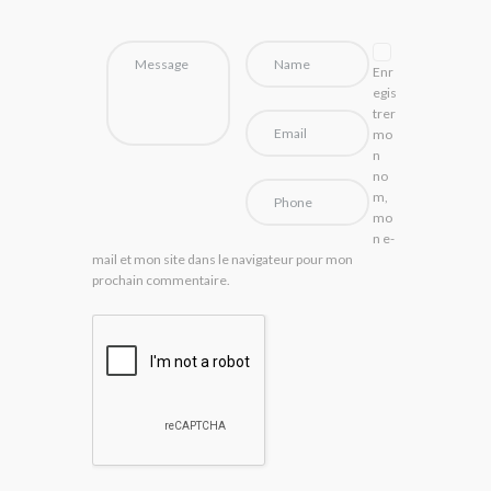
Enr
egis
trer
mo
n
no
m,
mo
n e-
mail et mon site dans le navigateur pour mon
prochain commentaire.