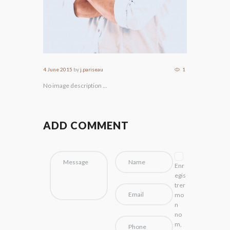
4 June 2015
by
j.pariseau
1
No image description ...
ADD COMMENT
Enr
egis
trer
mo
n
no
m,