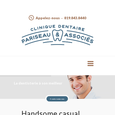
Appelez-nous
819.843.8440
La dentisterie à son meilleur
Prendre rendez-vous
Handsome casual